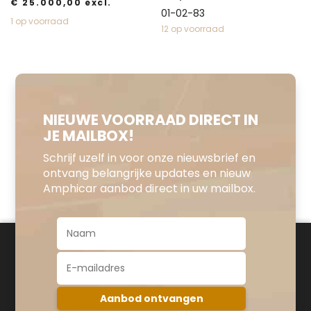
€
25.000,00
excl.
01-02-83
1 op voorraad
12 op voorraad
NIEUWE VOORRAAD DIRECT IN
JE MAILBOX!
Schrijf uzelf in voor onze nieuwsbrief en
ontvang belangrijke updates en nieuw
Amphicar aanbod direct in uw mailbox.