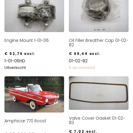
Engine Mount 1-01-06
Oil Filler Breather Cap 01-02-
82
€
52,76
excl.
€
69,44
excl.
1-01-06HD
01-02-82
Uitverkocht
6 op voorraad
Valve Cover Gasket 01-02-
Amphicar 770 Rood
83
€
7,02
excl.