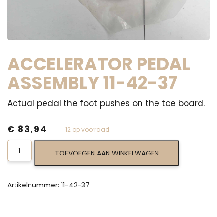
ACCELERATOR PEDAL
ASSEMBLY 11-42-37
Actual pedal the foot pushes on the toe board.
€
83,94
12 op voorraad
Accelerator
TOEVOEGEN AAN WINKELWAGEN
Pedal
Assembly
11-
42-
Artikelnummer:
11-42-37
37
aantal