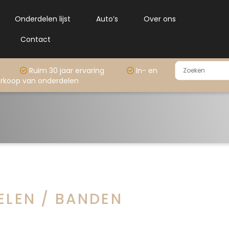
Onderdelen lijst
Auto’s
Over ons
Contact
rraad
Ruim 30 jaar ervaring
In- en
rkoop van onderdelen
IELEN / BANDEN