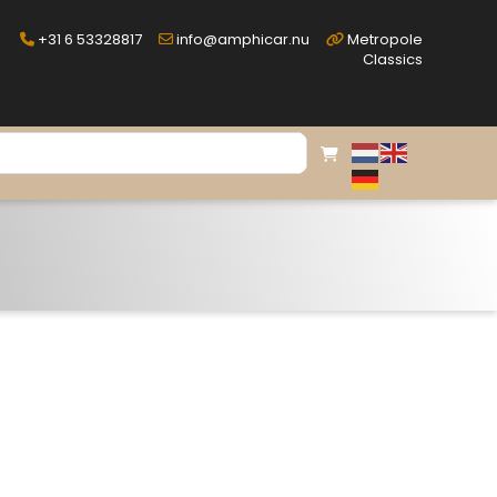
+31 6 53328817
info@amphicar.nu
Metropole
Classics