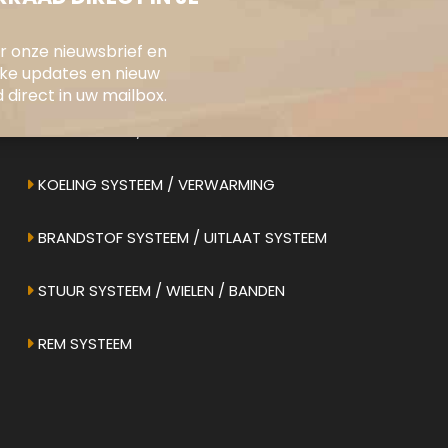
oor onze nieuwsbrief en
jke updates en nieuw
ONS AANBOD
direct in uw mailbox.
ELEKTRONICA / INSTRUMENTEN
KOELING SYSTEEM / VERWARMING
BRANDSTOF SYSTEEM / UITLAAT SYSTEEM
STUUR SYSTEEM / WIELEN / BANDEN
REM SYSTEEM