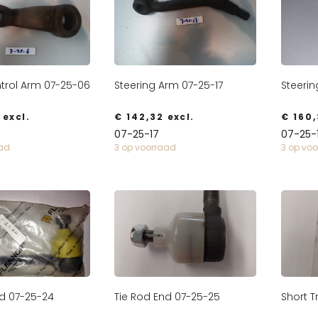
trol Arm 07-25-06
Steering Arm 07-25-17
Steerin
excl.
€
142,32
excl.
€
160,
07-25-17
07-25-
aad
3 op voorraad
3 op vo
nd 07-25-24
Tie Rod End 07-25-25
Short T