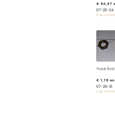
€
90,67
e
07-25-24
5 op voorr
Track Rod 
€
1,78
ex
07-25-31
2 op voorr