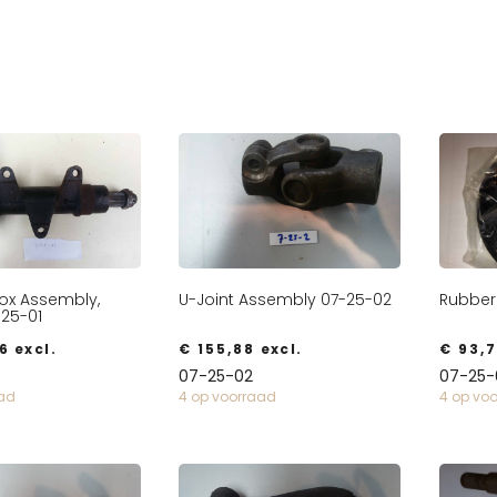
Box Assembly,
U-Joint Assembly 07-25-02
Rubber
-25-01
6
excl.
€
155,88
excl.
€
93,7
07-25-02
07-25-
aad
4 op voorraad
4 op vo