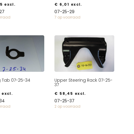
5
excl.
€
6,01
excl.
27
07-25-29
orraad
7 op voorraad
g Tab 07-25-34
Upper Steering Rack 07-25-
37
3
excl.
€
58,45
excl.
34
07-25-37
orraad
2 op voorraad