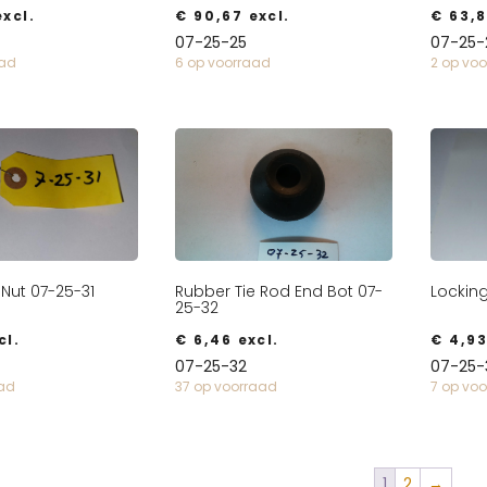
xcl.
€
90,67
excl.
€
63,8
07-25-25
07-25-
aad
6 op voorraad
2 op vo
Nut 07-25-31
Rubber Tie Rod End Bot 07-
Lockin
25-32
cl.
€
6,46
excl.
€
4,9
07-25-32
07-25-
aad
37 op voorraad
7 op vo
1
2
→