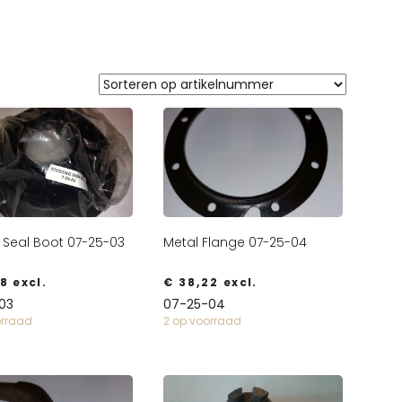
 Seal Boot 07-25-03
Metal Flange 07-25-04
8
excl.
€
38,22
excl.
03
07-25-04
orraad
2 op voorraad