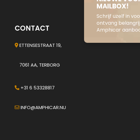
MAILBOX!
Schrijf uzelf in v
ontvang belangri
CONTACT
Amphicar aanbod 
ETTENSESTRAAT 19,
7061 AA, TERBORG
+31 6 53328817
INFO@AMPHICAR.NU