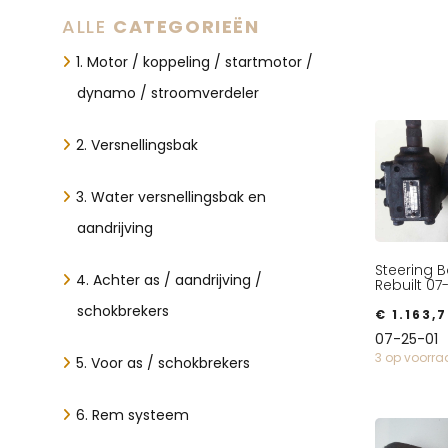
ALLE
CATEGORIEËN
1. Motor / koppeling / startmotor /
dynamo / stroomverdeler
2. Versnellingsbak
3. Water versnellingsbak en
aandrijving
Steering 
4. Achter as / aandrijving /
Rebuilt 07
schokbrekers
€
1.163,7
07-25-01
3 op voorr
5. Voor as / schokbrekers
6. Rem systeem