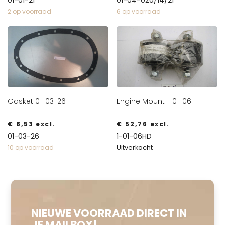
2 op voorraad
6 op voorraad
Gasket 01-03-26
Engine Mount 1-01-06
€
8,53
excl.
€
52,76
excl.
01-03-26
1-01-06HD
Uitverkocht
10 op voorraad
NIEUWE VOORRAAD DIRECT IN
JE MAILBOX!