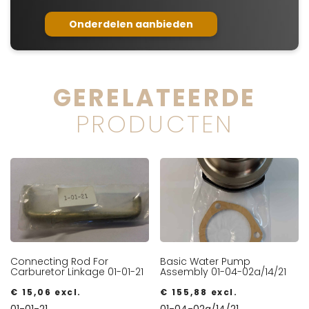
Onderdelen aanbieden
GERELATEERDE
PRODUCTEN
Connecting Rod For
Basic Water Pump
Carburetor Linkage 01-01-21
Assembly 01-04-02a/14/21
€
15,06
excl.
€
155,88
excl.
01-01-21
01-04-02a/14/21