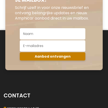
Schrijf uzelf in voor onze nieuwsbrief en
ontvang belangrijke updates en nieuw
Amphicar aanbod direct in uw mailbox.
CONTACT