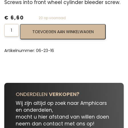
Screws into front wheel cylinder bleeder screw.
€
6,60
20 op voorraad
Bleeder
TOEVOEGEN AAN WINKELWAGEN
Screw
06-
23-
16
Artikelnummer:
06-23-16
aantal
ONDERDELEN
VERKOPEN?
Wij zijn altijd op zoek naar Amphicars
en onderdelen,
mocht u hier afstand van willen doen
neem dan contact met ons op!