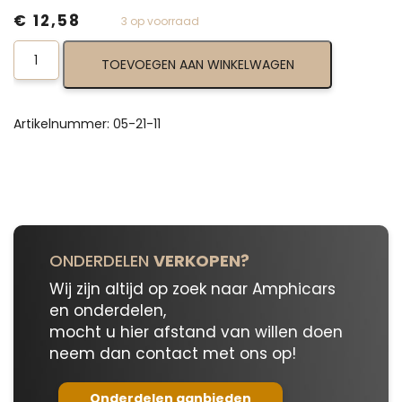
€
12,58
3 op voorraad
Buffer
TOEVOEGEN AAN WINKELWAGEN
Disc
05-
21-
11
Artikelnummer:
05-21-11
aantal
ONDERDELEN
VERKOPEN?
Wij zijn altijd op zoek naar Amphicars
en onderdelen,
mocht u hier afstand van willen doen
neem dan contact met ons op!
Onderdelen aanbieden