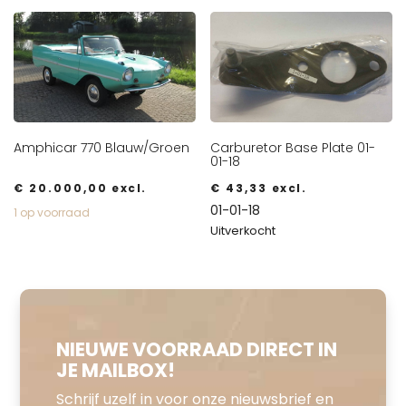
Amphicar 770 Blauw/Groen
Carburetor Base Plate 01-
01-18
€
20.000,00
excl.
€
43,33
excl.
01-01-18
1 op voorraad
Uitverkocht
NIEUWE VOORRAAD DIRECT IN
JE MAILBOX!
Schrijf uzelf in voor onze nieuwsbrief en