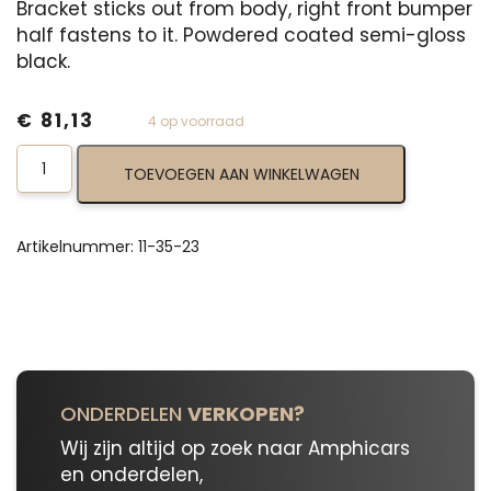
Bracket sticks out from body, right front bumper
half fastens to it. Powdered coated semi-gloss
black.
€
81,13
4 op voorraad
Bumper
TOEVOEGEN AAN WINKELWAGEN
Bracket,
Right
11-
35-
Artikelnummer:
11-35-23
23
aantal
ONDERDELEN
VERKOPEN?
Wij zijn altijd op zoek naar Amphicars
en onderdelen,