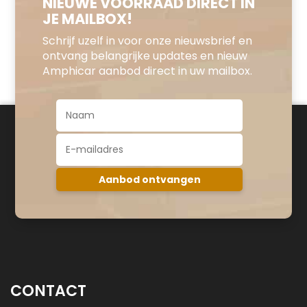
NIEUWE VOORRAAD DIRECT IN
JE MAILBOX!
Schrijf uzelf in voor onze nieuwsbrief en
ontvang belangrijke updates en nieuw
Amphicar aanbod direct in uw mailbox.
CONTACT