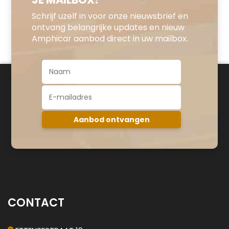
Schrijf uzelf in voor onze nieuwsbrief en
ontvang belangrijke updates en nieuw
Amphicar aanbod direct in uw mailbox.
CONTACT