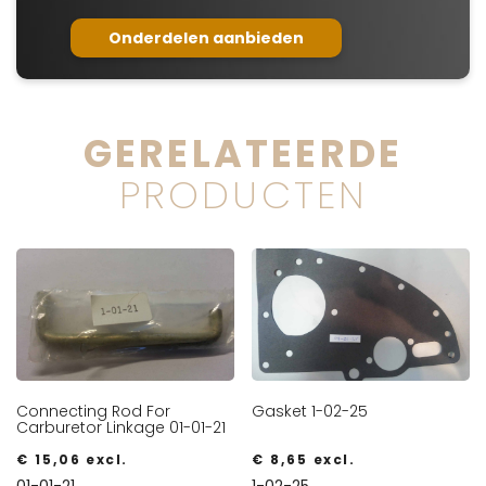
Onderdelen aanbieden
GERELATEERDE
PRODUCTEN
Connecting Rod For
Gasket 1-02-25
Carburetor Linkage 01-01-21
€
15,06
excl.
€
8,65
excl.
01-01-21
1-02-25