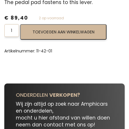
The pedal pad fastens to this lever.
€
89,40
2 op voorraad
Clutch
TOEVOEGEN AAN WINKELWAGEN
Pedal
Foot
Lever
11-
Artikelnummer:
11-42-01
42-
01
aantal
ONDERDELEN
VERKOPEN?
Wij zijn altijd op zoek naar Amphicars
en onderdelen,
mocht u hier afstand van willen doen
neem dan contact met ons op!