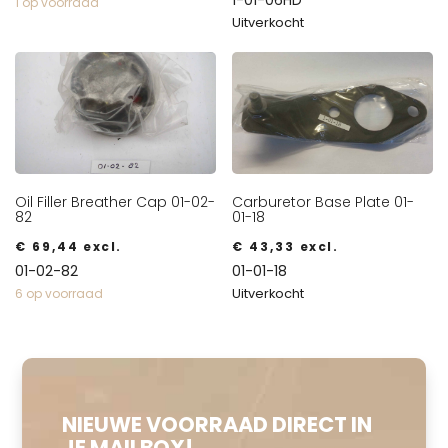
1 op voorraad
Uitverkocht
Oil Filler Breather Cap 01-02-
Carburetor Base Plate 01-
82
01-18
€
69,44
excl.
€
43,33
excl.
01-02-82
01-01-18
Uitverkocht
6 op voorraad
NIEUWE VOORRAAD DIRECT IN
JE MAILBOX!