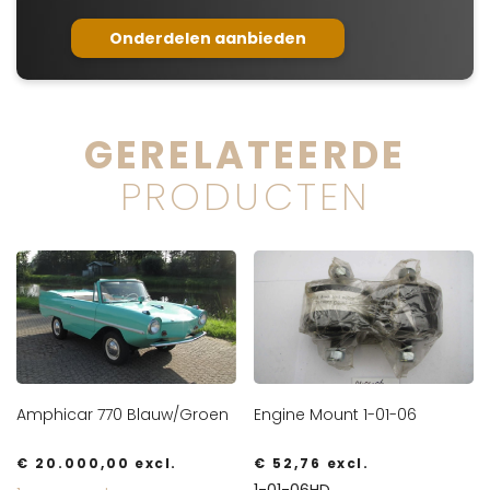
Onderdelen aanbieden
GERELATEERDE
PRODUCTEN
Amphicar 770 Blauw/Groen
Engine Mount 1-01-06
€
20.000,00
excl.
€
52,76
excl.
1-01-06HD