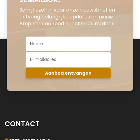
Schrijf uzelf in voor onze nieuwsbrief en
ontvang belangrijke updates en nieuw
Amphicar aanbod direct in uw mailbox.
CONTACT