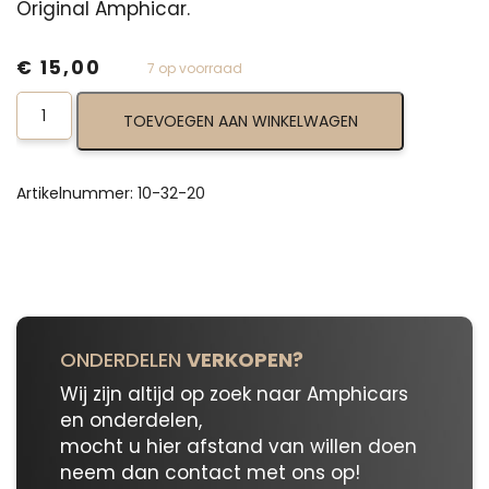
Original Amphicar.
€
15,00
7 op voorraad
Dimmer
TOEVOEGEN AAN WINKELWAGEN
Switch
10-
32-
20
Artikelnummer:
10-32-20
aantal
ONDERDELEN
VERKOPEN?
Wij zijn altijd op zoek naar Amphicars
en onderdelen,
mocht u hier afstand van willen doen
neem dan contact met ons op!