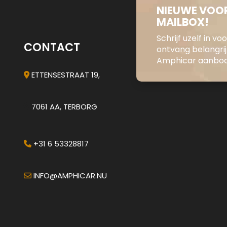
NIEUWE VOOR
MAILBOX!
Schrijf uzelf in v
CONTACT
ontvang belangri
Amphicar aanbod 
ETTENSESTRAAT 19,
7061 AA, TERBORG
+31 6 53328817
INFO@AMPHICAR.NU