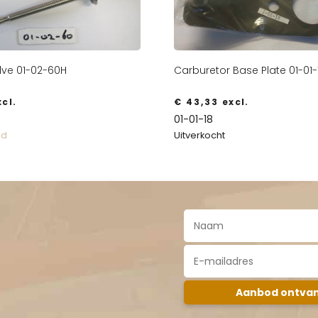
lve 01-02-60H
Carburetor Base Plate 01-01-
cl.
€
43,33
excl.
01-01-18
Uitverkocht
ad