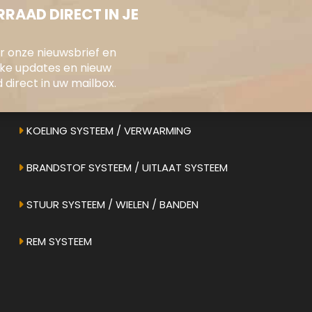
RAAD DIRECT IN JE
oor onze nieuwsbrief en
ONS AANBOD
jke updates en nieuw
direct in uw mailbox.
ELEKTRONICA / INSTRUMENTEN
KOELING SYSTEEM / VERWARMING
BRANDSTOF SYSTEEM / UITLAAT SYSTEEM
STUUR SYSTEEM / WIELEN / BANDEN
REM SYSTEEM