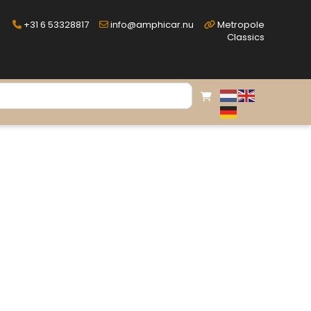
+31 6 53328817
info@amphicar.nu
Metropole
Classics