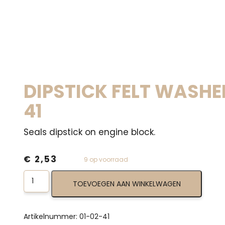
DIPSTICK FELT WASHE
41
Seals dipstick on engine block.
€
2,53
9 op voorraad
Dipstick
TOEVOEGEN AAN WINKELWAGEN
Felt
Washer
01-
02-
Artikelnummer:
01-02-41
41