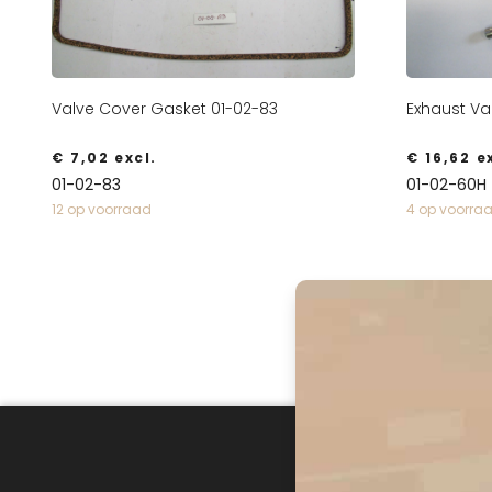
Valve Cover Gasket 01-02-83
Exhaust Va
€
7,02
excl.
€
16,62
ex
01-02-83
01-02-60H
12 op voorraad
4 op voorra