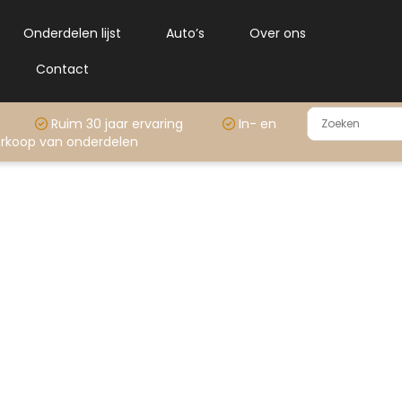
Onderdelen lijst
Auto’s
Over ons
Contact
rraad
Ruim 30 jaar ervaring
In- en
rkoop van onderdelen