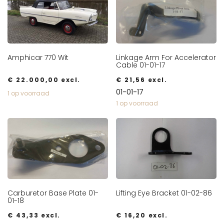
Amphicar 770 Wit
Linkage Arm For Accelerator
Cable 01-01-17
€
22.000,00
excl.
€
21,56
excl.
01-01-17
1 op voorraad
1 op voorraad
Carburetor Base Plate 01-
Lifting Eye Bracket 01-02-86
01-18
€
43,33
excl.
€
16,20
excl.