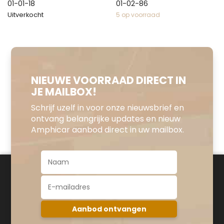
01-01-18
01-02-86
Uitverkocht
5 op voorraad
NIEUWE VOORRAAD DIRECT IN
JE MAILBOX!
Schrijf uzelf in voor onze nieuwsbrief en
ontvang belangrijke updates en nieuw
Amphicar aanbod direct in uw mailbox.