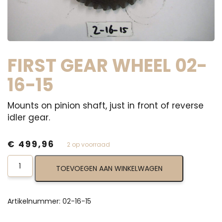
FIRST GEAR WHEEL 02-
16-15
Mounts on pinion shaft, just in front of reverse
idler gear.
€
499,96
2 op voorraad
First
TOEVOEGEN AAN WINKELWAGEN
Gear
Wheel
02-
16-
Artikelnummer:
02-16-15
15
aantal