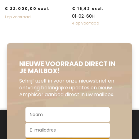
€
22.000,00
excl.
€
16,62
excl.
01-02-60H
1 op voorraad
4 op voorraad
NIEUWE VOORRAAD DIRECT IN
JE MAILBOX!
Schrijf uzelf in voor onze nieuwsbrief en
ontvang belangrijke updates en nieuw
Amphicar aanbod direct in uw mailbox.