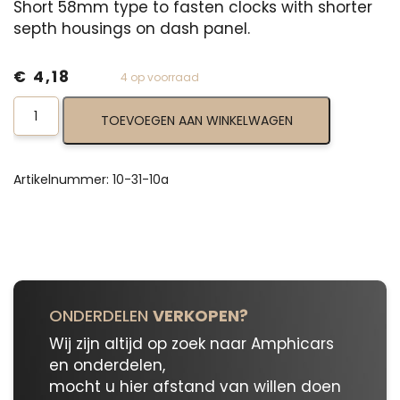
Short 58mm type to fasten clocks with shorter
septh housings on dash panel.
€
4,18
4 op voorraad
Fixing
TOEVOEGEN AAN WINKELWAGEN
Bracket
10-
31-
10a
Artikelnummer:
10-31-10a
aantal
ONDERDELEN
VERKOPEN?
Wij zijn altijd op zoek naar Amphicars
en onderdelen,
mocht u hier afstand van willen doen