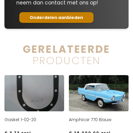
neem dan contact met ons op!
Onderdelen aanbieden
GERELATEERDE
PRODUCTEN
Gasket 1-02-20
Amphicar 770 Blauw
€
3,73
excl.
€
28.000,00
excl.