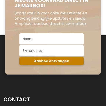
NIEUWE VOORRAAD DIRECT IN
JE MAILBOX!
Schrijf uzelf in voor onze nieuwsbrief en
ontvang belangrijke updates en nieuw
Amphicar aanbod direct in uw mailbox.
CONTACT