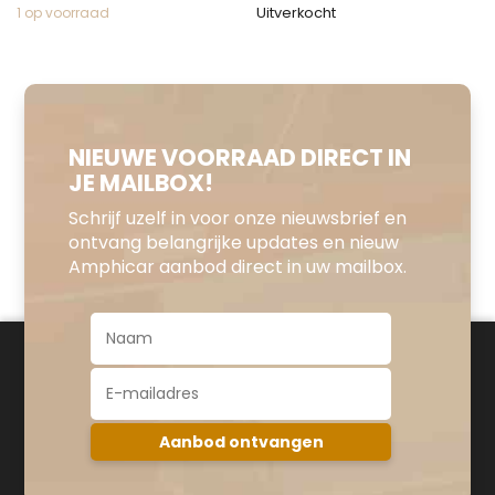
Uitverkocht
1 op voorraad
NIEUWE VOORRAAD DIRECT IN
JE MAILBOX!
Schrijf uzelf in voor onze nieuwsbrief en
ontvang belangrijke updates en nieuw
Amphicar aanbod direct in uw mailbox.