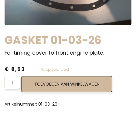
GASKET 01-03-26
For timing cover to front engine plate.
€
8,53
10 op voorraad
Gasket
TOEVOEGEN AAN WINKELWAGEN
01-
03-
26
aantal
Artikelnummer:
01-03-26