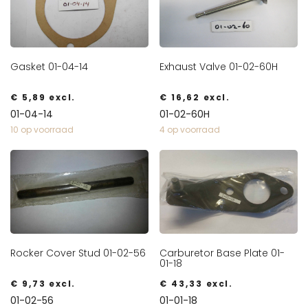
Gasket 01-04-14
Exhaust Valve 01-02-60H
€
5,89
excl.
€
16,62
excl.
01-04-14
01-02-60H
10 op voorraad
4 op voorraad
Rocker Cover Stud 01-02-56
Carburetor Base Plate 01-
01-18
€
9,73
excl.
€
43,33
excl.
01-02-56
01-01-18