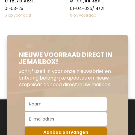
€
12,70
excl.
€
155,88
excl.
01-03-25
01-04-02a/14/21
6 op voorraad
6 op voorraad
NIEUWE VOORRAAD DIRECT IN
JE MAILBOX!
Schrijf uzelf in voor onze nieuwsbrief en
ontvang belangrijke updates en nieuw
Amphicar aanbod direct in uw mailbox.