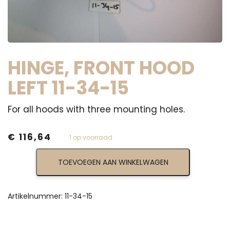
HINGE, FRONT HOOD
LEFT 11-34-15
For all hoods with three mounting holes.
€
116,64
1 op voorraad
Hinge,
TOEVOEGEN AAN WINKELWAGEN
Front
Hood
Left
11-
Artikelnummer:
11-34-15
34-
15
aantal