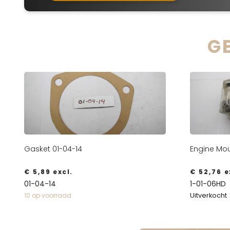
G
Gasket 01-04-14
Engine Mou
€
5,89
excl.
€
52,76
e
01-04-14
1-01-06HD
Uitverkocht
10 op voorraad