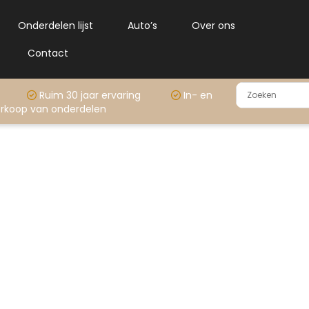
Onderdelen lijst
Auto’s
Over ons
Contact
rraad
Ruim 30 jaar ervaring
In- en
rkoop van onderdelen