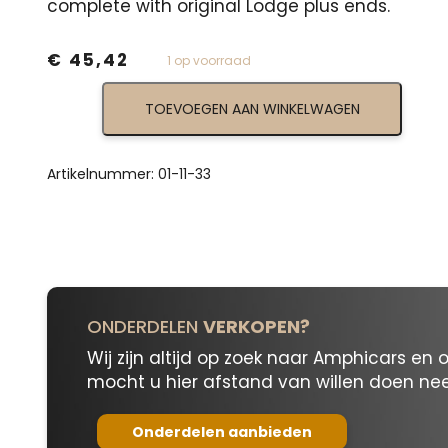
complete with original Lodge plus ends.
€
45,42
1 op voorraad
Individual
TOEVOEGEN AAN WINKELWAGEN
Spark
Plug
Wire,
Original
Artikelnummer:
01-11-33
1-
11-
33
aantal
ONDERDELEN
VERKOPEN?
Wij zijn altijd op zoek naar Amphicars en 
mocht u hier afstand van willen doen n
Onderdelen aanbieden