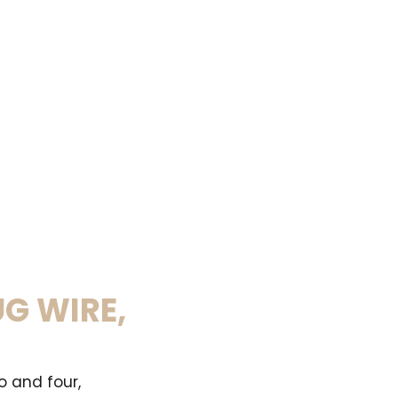
UG WIRE,
o and four,