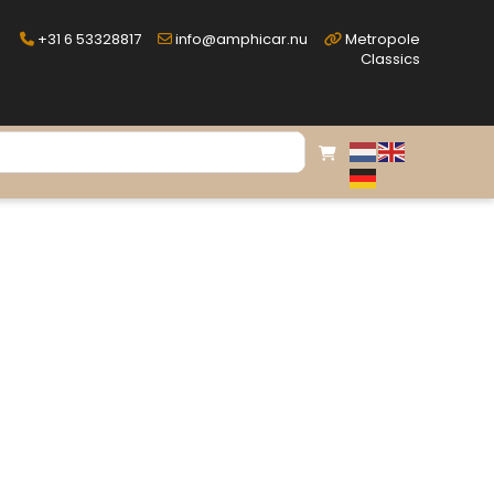
+31 6 53328817
info@amphicar.nu
Metropole
Classics