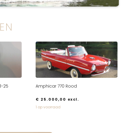
EN
03-25
Amphicar 770 Rood
€
25.000,00
excl.
1 op voorraad