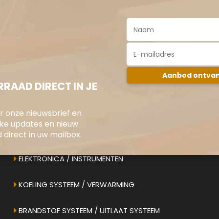
RAAD DIRECT IN JE
oor onze nieuwsbrief en
jke updates en nieuw
direct in uw mailbox.
ONS AANBOD
ELEKTRONICA / INSTRUMENTEN
KOELING SYSTEEM / VERWARMING
BRANDSTOF SYSTEEM / UITLAAT SYSTEEM