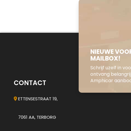
NIEUWE VOOR
MAILBOX!
Schrijf uzelf in v
ontvang belangri
Amphicar aanbod 
CONTACT
ETTENSESTRAAT 19,
7061 AA, TERBORG