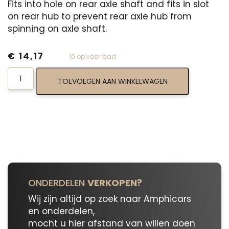
Fits into hole on rear axle shaft and fits in slot
on rear hub to prevent rear axle hub from
spinning on axle shaft.
€
14,17
10 op voorraad
Keyway
TOEVOEGEN AAN WINKELWAGEN
For
Rear
Axle
04-
20-
25
aantal
ONDERDELEN
VERKOPEN?
Wij zijn altijd op zoek naar Amphicars
en onderdelen,
mocht u hier afstand van willen doen