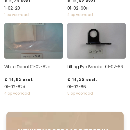
€
3,73
excl.
€
16,62
excl.
1-02-20
01-02-60H
1 op voorraad
4 op voorraad
White Decal 01-02-82d
Lifting Eye Bracket 01-02-86
€
16,52
excl.
€
16,20
excl.
01-02-82d
01-02-86
4 op voorraad
5 op voorraad