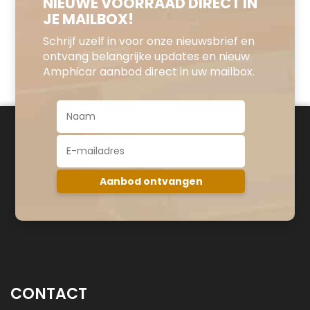
NIEUWE VOORRAAD DIRECT IN
JE MAILBOX!
Schrijf uzelf in voor onze nieuwsbrief en
ontvang belangrijke updates en nieuw
Amphicar aanbod direct in uw mailbox.
CONTACT