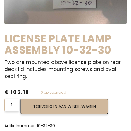
LICENSE PLATE LAMP
ASSEMBLY 10-32-30
Two are mounted above license plate on rear
deck lid includes mounting screws and oval
seal ring.
€
105,18
10 op voorraad
License
TOEVOEGEN AAN WINKELWAGEN
Plate
Lamp
Assembly
10-
Artikelnummer:
10-32-30
32-