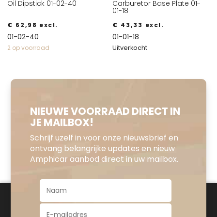
Oil Dipstick 01-02-40
Carburetor Base Plate 01-
01-18
€
62,98
excl.
€
43,33
excl.
01-02-40
01-01-18
Uitverkocht
2 op voorraad
NIEUWE VOORRAAD DIRECT IN
JE MAILBOX!
Schrijf uzelf in voor onze nieuwsbrief en
ontvang belangrijke updates en nieuw
Amphicar aanbod direct in uw mailbox.