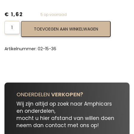
€
1,62
5 op voorraad
Locking
TOEVOEGEN AAN WINKELWAGEN
Pin
02-
15-
36
Artikelnummer:
02-15-36
aantal
ONDERDELEN
VERKOPEN?
Wij zijn altijd op zoek naar Amphicars
en onderdelen,
mocht u hier afstand van willen doen
neem dan contact met ons op!