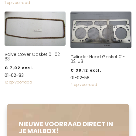
1 op voorraad
Valve Cover Gasket 01-02-
Cylinder Head Gasket 01-
83
02-58
€
7,02
excl.
€
38,12
excl.
01-02-83
01-02-58
12 op voorraad
4 op voorraad
NIEUWE VOORRAAD DIRECT IN
JE MAILBOX!