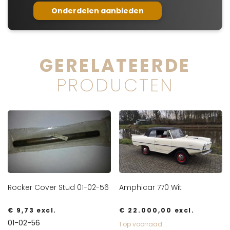
Onderdelen aanbieden
GERELATEERDE
PRODUCTEN
Rocker Cover Stud 01-02-56
Amphicar 770 Wit
€
9,73
excl.
€
22.000,00
excl.
01-02-56
1 op voorraad