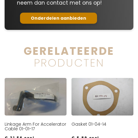
neem dan contact met ons op!
Onderdelen aanbieden
GERELATEERDE
PRODUCTEN
Linkage Arm For Accelerator
Gasket 01-04-14
Cable 01-01-17
€
21,56
excl.
€
5,89
excl.