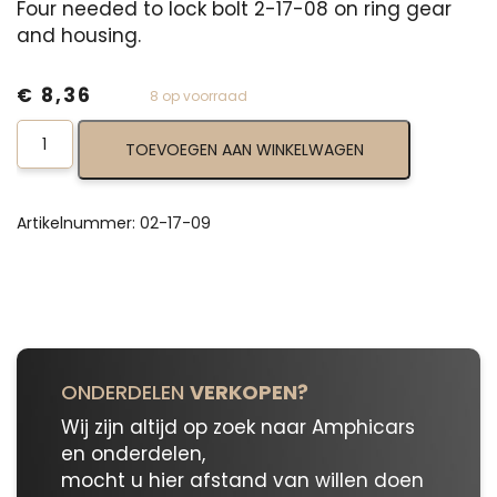
Four needed to lock bolt 2-17-08 on ring gear
and housing.
€
8,36
8 op voorraad
Locking
TOEVOEGEN AAN WINKELWAGEN
Plate
02-
17-
09
Artikelnummer:
02-17-09
aantal
ONDERDELEN
VERKOPEN?
Wij zijn altijd op zoek naar Amphicars
en onderdelen,
mocht u hier afstand van willen doen