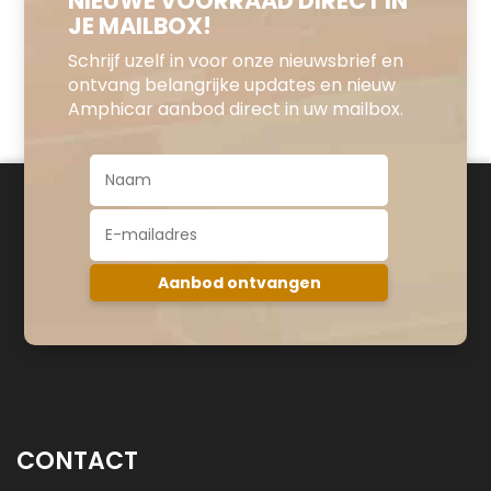
NIEUWE VOORRAAD DIRECT IN
JE MAILBOX!
Schrijf uzelf in voor onze nieuwsbrief en
ontvang belangrijke updates en nieuw
Amphicar aanbod direct in uw mailbox.
CONTACT