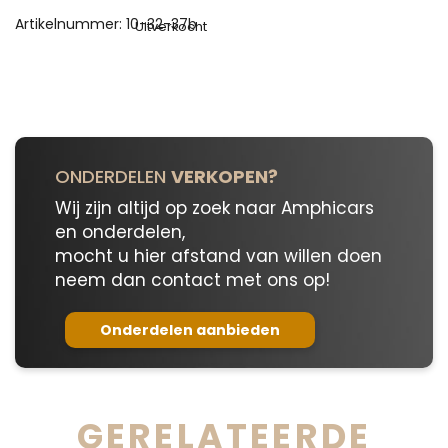
Artikelnummer:
10-32-37b
Uitverkocht
ONDERDELEN
VERKOPEN?
Wij zijn altijd op zoek naar Amphicars
en onderdelen,
mocht u hier afstand van willen doen
neem dan contact met ons op!
Onderdelen aanbieden
GERELATEERDE