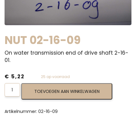
NUT 02-16-09
On water transmission end of drive shaft 2-16-
01.
€
5,22
25 op voorraad
Nut
TOEVOEGEN AAN WINKELWAGEN
02-
16-
09
aantal
Artikelnummer:
02-16-09