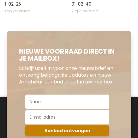
1-02-25
01-02-40
1 op voorraad
2 op voorraad
NIEUWE VOORRAAD DIRECT IN
JE MAILBOX!
Schrijf uzelf in voor onze nieuwsbrief en
ontvang belangrijke updates en nieuw
Amphicar aanbod direct in uw mailbox.