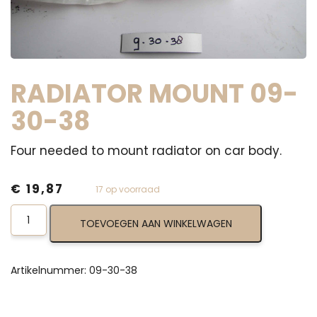
RADIATOR MOUNT 09-
30-38
Four needed to mount radiator on car body.
€
19,87
17 op voorraad
Radiator
TOEVOEGEN AAN WINKELWAGEN
Mount
09-
30-
38
Artikelnummer:
09-30-38
aantal