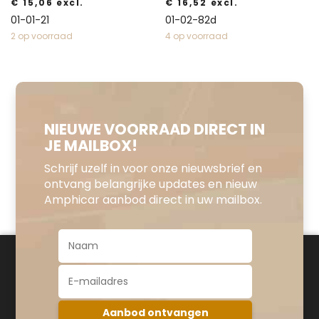
€
15,06
excl.
€
16,52
excl.
01-01-21
01-02-82d
2 op voorraad
4 op voorraad
NIEUWE VOORRAAD DIRECT IN
JE MAILBOX!
Schrijf uzelf in voor onze nieuwsbrief en
ontvang belangrijke updates en nieuw
Amphicar aanbod direct in uw mailbox.