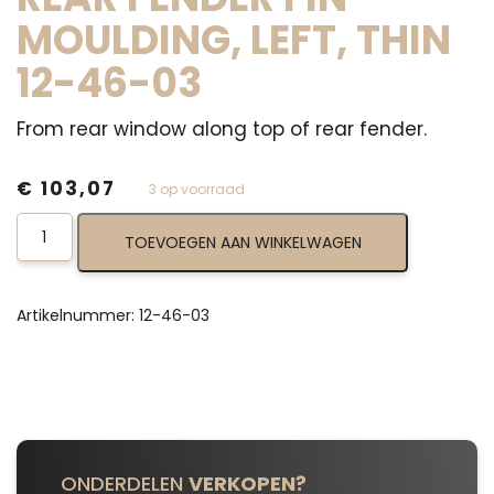
MOULDING, LEFT, THIN
12-46-03
From rear window along top of rear fender.
€
103,07
3 op voorraad
Rear
TOEVOEGEN AAN WINKELWAGEN
Fender
Fin
Moulding,
Left,
Artikelnummer:
12-46-03
Thin
12-
46-
03
aantal
ONDERDELEN
VERKOPEN?