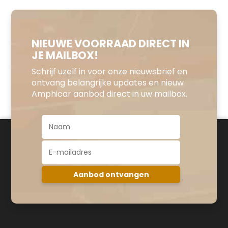
NIEUWE VOORRAAD DIRECT IN
JE MAILBOX!
Schrijf uzelf in voor onze nieuwsbrief en
ontvang belangrijke updates en nieuw
Amphicar aanbod direct in uw mailbox.