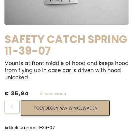
SAFETY CATCH SPRING
11-39-07
Mounts at front middle of hood and keeps hood
from flying up in case car is driven with hood
unlocked.
€
35,94
4 op voorraad
Safety
TOEVOEGEN AAN WINKELWAGEN
Catch
Spring
11-
39-
Artikelnummer:
11-39-07
07