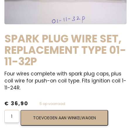
SPARK PLUG WIRE SET,
REPLACEMENT TYPE 01-
11-32P
Four wires complete with spark plug caps, plus
coil wire for push-on coil type. Fits ignition coil 1-
11-24R.
€
36,90
5 op voorraad
Spark
TOEVOEGEN AAN WINKELWAGEN
Plug
Wire
Set,