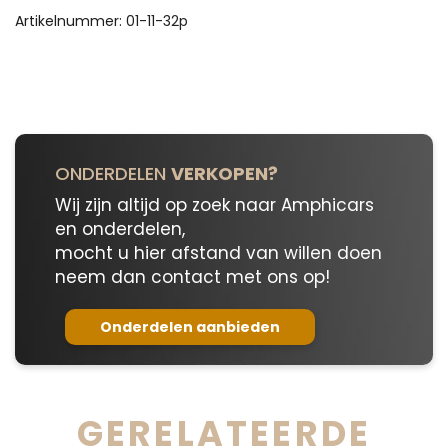
Replacement
Artikelnummer:
01-11-32p
Type
01-
11-
32p
aantal
ONDERDELEN
VERKOPEN?
Wij zijn altijd op zoek naar Amphicars
en onderdelen,
mocht u hier afstand van willen doen
neem dan contact met ons op!
Onderdelen aanbieden
GERELATEERDE