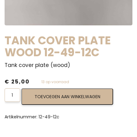
TANK COVER PLATE
WOOD 12-49-12C
Tank cover plate (wood)
€
25,00
13 op voorraad
Tank
TOEVOEGEN AAN WINKELWAGEN
Cover
Plate
Wood
12-
Artikelnummer:
12-49-12c
49-
12c
aantal