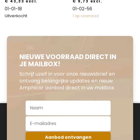
€
43,33
excl.
€
9,73
excl.
01-01-18
01-02-56
Uitverkocht
1 op voorraad
NIEUWE VOORRAAD DIRECT IN
JE MAILBOX!
Schrijf uzelf in voor onze nieuwsbrief en
ontvang belangrijke updates en nieuw
Amphicar aanbod direct in uw mailbox.