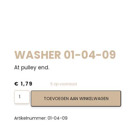
WASHER 01-04-09
At pulley end.
€
1,79
5 op voorraad
Washer
TOEVOEGEN AAN WINKELWAGEN
01-
04-
09
aantal
Artikelnummer:
01-04-09