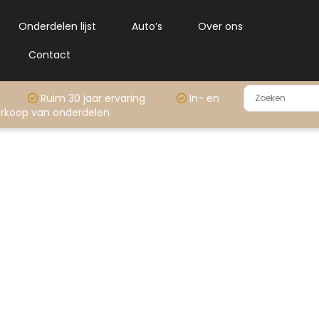
Onderdelen lijst
Auto’s
Over ons
Contact
rraad
Ruim 30 jaar ervaring
In- en
rkoop van onderdelen