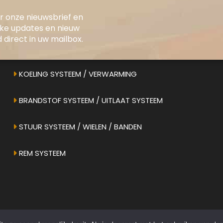
oor onze nieuwsbrief en
ONS AANBOD
jke updates en nieuw
direct in uw mailbox.
ELEKTRONICA / INSTRUMENTEN
KOELING SYSTEEM / VERWARMING
BRANDSTOF SYSTEEM / UITLAAT SYSTEEM
STUUR SYSTEEM / WIELEN / BANDEN
REM SYSTEEM