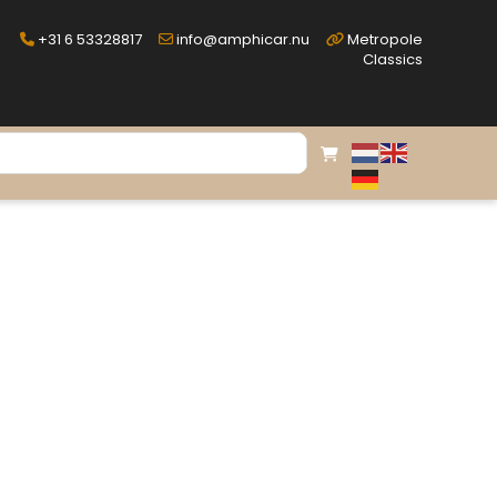
+31 6 53328817
info@amphicar.nu
Metropole
Classics