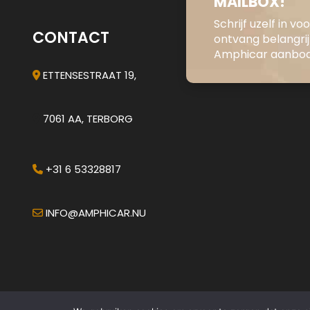
MAILBOX!
Schrijf uzelf in v
CONTACT
ontvang belangri
Amphicar aanbod 
ETTENSESTRAAT 19,
7061 AA, TERBORG
+31 6 53328817
INFO@AMPHICAR.NU
© 2026 - AMPHICAR.NU
•
ALGEMENE VOORWAARDEN