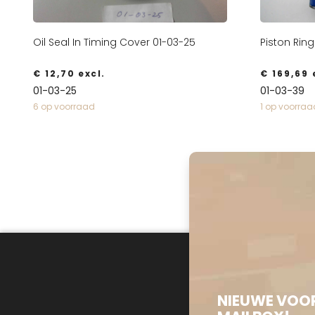
Oil Seal In Timing Cover 01-03-25
Piston Ring
€
12,70
excl.
€
169,69
e
01-03-25
01-03-39
6 op voorraad
1 op voorraa
NIEUWE VOOR