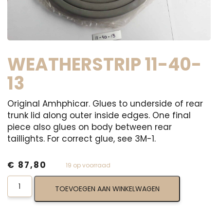
WEATHERSTRIP 11-40-
13
Original Amhphicar. Glues to underside of rear
trunk lid along outer inside edges. One final
piece also glues on body between rear
taillights. For correct glue, see 3M-1.
€
87,80
19 op voorraad
Weatherstrip
TOEVOEGEN AAN WINKELWAGEN
11-
40-
13