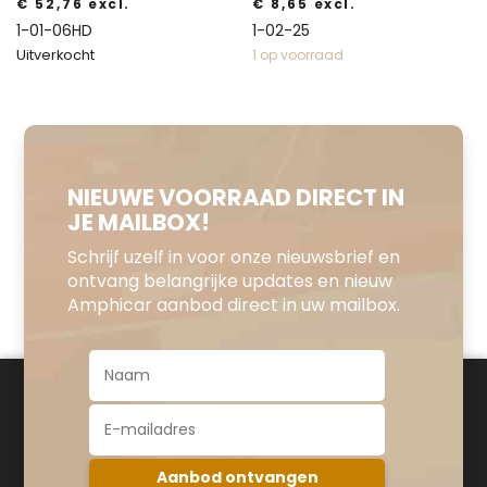
€
52,76
excl.
€
8,65
excl.
1-01-06HD
1-02-25
Uitverkocht
1 op voorraad
NIEUWE VOORRAAD DIRECT IN
JE MAILBOX!
Schrijf uzelf in voor onze nieuwsbrief en
ontvang belangrijke updates en nieuw
Amphicar aanbod direct in uw mailbox.