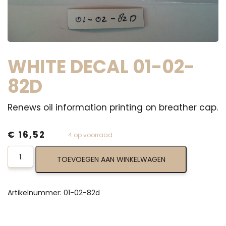
WHITE DECAL 01-02-
82D
Renews oil information printing on breather cap.
€
16,52
4 op voorraad
White
TOEVOEGEN AAN WINKELWAGEN
Decal
01-
02-
82d
Artikelnummer:
01-02-82d
aantal