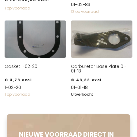
01-02-83
1 op voorraad
12 op voorraad
Gasket 1-02-20
Carburetor Base Plate 01-
01-18
€
3,73
excl.
€
43,33
excl.
1-02-20
01-01-18
Uitverkocht
1 op voorraad
NIEUWE VOORRAAD DIRECT IN