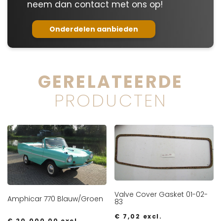
neem dan contact met ons op!
Onderdelen aanbieden
GERELATEERDE
PRODUCTEN
Valve Cover Gasket 01-02-
Amphicar 770 Blauw/Groen
83
€
7,02
excl.
€
20.000,00
excl.