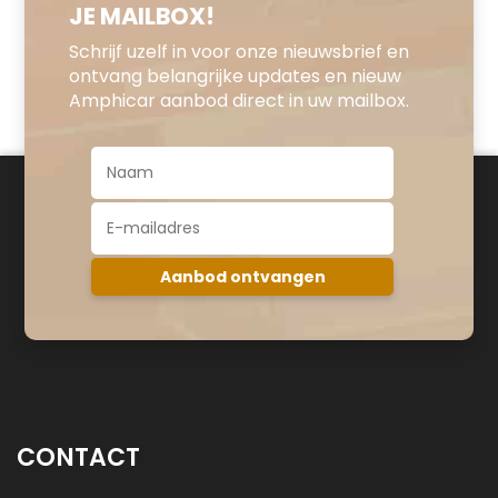
JE MAILBOX!
Schrijf uzelf in voor onze nieuwsbrief en
ontvang belangrijke updates en nieuw
Amphicar aanbod direct in uw mailbox.
CONTACT