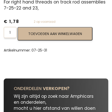
For right hand threads on track rod assemblies
7-25-22 and 23,
€
1,78
2 op voorraad
Track
TOEVOEGEN AAN WINKELWAGEN
Rod
Nut
07-
25-
Artikelnummer:
07-25-31
31
aantal
ONDERDELEN
VERKOPEN?
Wij zijn altijd op zoek naar Amphicars
en onderdelen,
mocht u hier afstand van willen doen