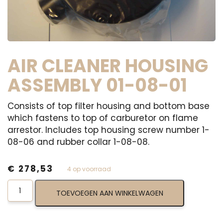
AIR CLEANER HOUSING
ASSEMBLY 01-08-01
Consists of top filter housing and bottom base
which fastens to top of carburetor on flame
arrestor. Includes top housing screw number 1-
08-06 and rubber collar 1-08-08.
€
278,53
4 op voorraad
Air
TOEVOEGEN AAN WINKELWAGEN
Cleaner
Housing
Assembly