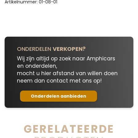
01-
Artikelnummer:
01-08-01
08-
01
aantal
ONDERDELEN
VERKOPEN?
Wij zijn altijd op zoek naar Amphicars
en onderdelen,
mocht u hier afstand van willen doen
neem dan contact met ons op!
Onderdelen aanbieden
GERELATEERDE