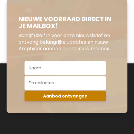
NIEUWE VOORRAAD DIRECT IN
JE MAILBOX!
Schrijf uzelf in voor onze nieuwsbrief en
ontvang belangrijke updates en nieuw
Amphicar aanbod direct in uw mailbox.