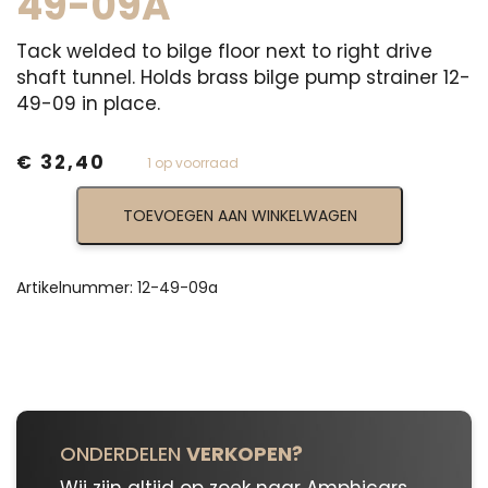
49-09A
Tack welded to bilge floor next to right drive
shaft tunnel. Holds brass bilge pump strainer 12-
49-09 in place.
€
32,40
1 op voorraad
Bilge
TOEVOEGEN AAN WINKELWAGEN
Pump
Retainer
Plate
With
Artikelnummer:
12-49-09a
Stud
12-
49-
09a
aantal
ONDERDELEN
VERKOPEN?