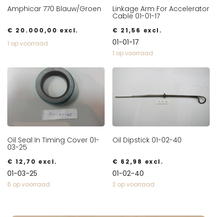
Amphicar 770 Blauw/Groen
Linkage Arm For Accelerator
Cable 01-01-17
€
20.000,00
excl.
€
21,56
excl.
01-01-17
1 op voorraad
1 op voorraad
Oil Seal In Timing Cover 01-
Oil Dipstick 01-02-40
03-25
€
12,70
excl.
€
62,98
excl.
01-03-25
01-02-40
6 op voorraad
2 op voorraad