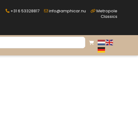
+31 6 53328817
info@amphicar.nu
Metropole
Classics