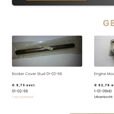
G
Rocker Cover Stud 01-02-56
Engine Mou
€
9,73
excl.
€
52,76
e
01-02-56
1-01-06HD
Uitverkocht
1 op voorraad