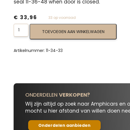
seal 11-36-48 when door is closed.
€
33,96
33 op voorraad
Body
TOEVOEGEN AAN WINKELWAGEN
At
Door
Weatherstrip
11-
Artikelnummer:
11-34-33
34-
33
aantal
ONDERDELEN
VERKOPEN?
Wij zijn altijd op zoek naar Amphicars en 
mocht u hier afstand van willen doen n
Onderdelen aanbieden