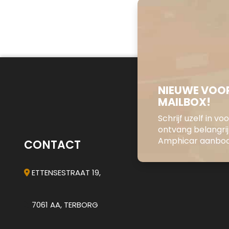
NIEUWE VOOR
MAILBOX!
Schrijf uzelf in v
ontvang belangri
Amphicar aanbod 
CONTACT
ETTENSESTRAAT 19,
7061 AA, TERBORG