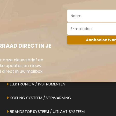
RAAD DIRECT IN JE
oor onze nieuwsbrief en
jke updates en nieuw
direct in uw mailbox.
ONS AANBOD
ELEKTRONICA / INSTRUMENTEN
KOELING SYSTEEM / VERWARMING
BRANDSTOF SYSTEEM / UITLAAT SYSTEEM