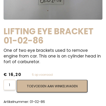
LIFTING EYE BRACKET
01-02-86
One of two eye brackets used to remove
engine from car. This one is on cylinder head in
fort of carburetor.
€
16,20
5 op voorraad
Lifting
TOEVOEGEN AAN WINKELWAGEN
Eye
Bracket
01-
02-
Artikelnummer:
01-02-86
86