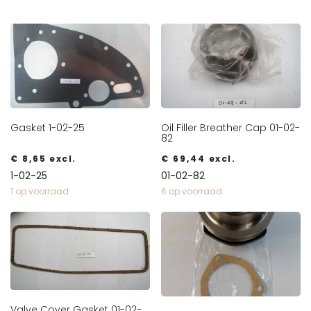
Gasket 1-02-25
Oil Filler Breather Cap 01-02-
82
€
8,65
excl.
€
69,44
excl.
1-02-25
01-02-82
1 op voorraad
6 op voorraad
Valve Cover Gasket 01-02-