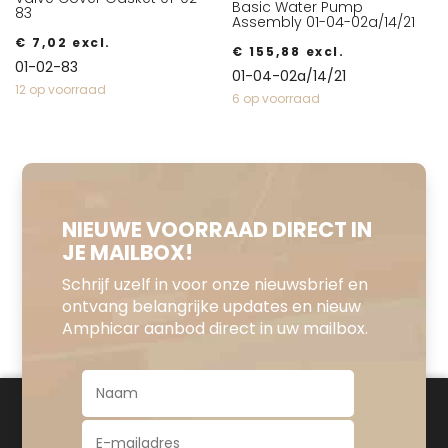
Basic Water Pump
83
Assembly 01-04-02a/14/21
€
7,02
excl.
€
155,88
excl.
01-02-83
01-04-02a/14/21
12 op voorraad
6 op voorraad
NIEUWE VOORRAAD DIRECT IN
JE MAILBOX!
Schrijf uzelf in voor onze nieuwsbrief en
ontvang belangrijke updates en nieuw
Amphicar aanbod direct in uw mailbox.