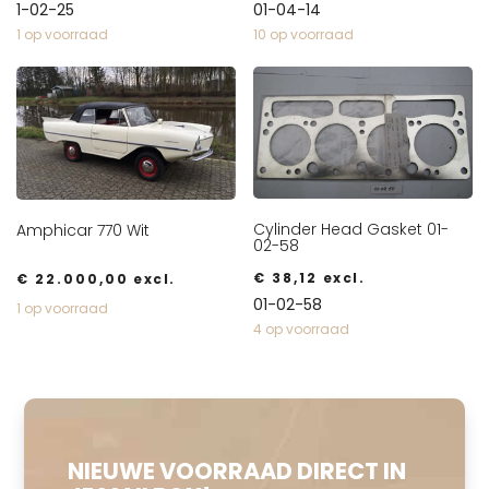
1-02-25
01-04-14
1 op voorraad
10 op voorraad
Cylinder Head Gasket 01-
Amphicar 770 Wit
02-58
€
38,12
excl.
€
22.000,00
excl.
01-02-58
1 op voorraad
4 op voorraad
NIEUWE VOORRAAD DIRECT IN