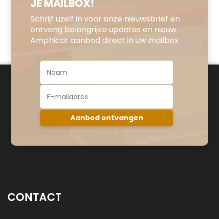
JE MAILBOX!
Schrijf uzelf in voor onze nieuwsbrief en
ontvang belangrijke updates en nieuw
Amphicar aanbod direct in uw mailbox.
CONTACT