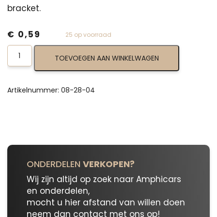
bracket.
€
0,59
25 op voorraad
Bolt
TOEVOEGEN AAN WINKELWAGEN
08-
28-
04
aantal
Artikelnummer:
08-28-04
ONDERDELEN
VERKOPEN?
Wij zijn altijd op zoek naar Amphicars
en onderdelen,
mocht u hier afstand van willen doen
neem dan contact met ons op!