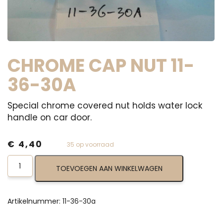
CHROME CAP NUT 11-
36-30A
Special chrome covered nut holds water lock
handle on car door.
€
4,40
35 op voorraad
Chrome
TOEVOEGEN AAN WINKELWAGEN
Cap
Nut
11-
36-
Artikelnummer:
11-36-30a
30a
aantal