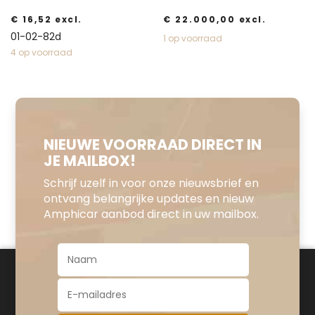
€
16,52
excl.
€
22.000,00
excl.
01-02-82d
1 op voorraad
4 op voorraad
NIEUWE VOORRAAD DIRECT IN
JE MAILBOX!
Schrijf uzelf in voor onze nieuwsbrief en
ontvang belangrijke updates en nieuw
Amphicar aanbod direct in uw mailbox.