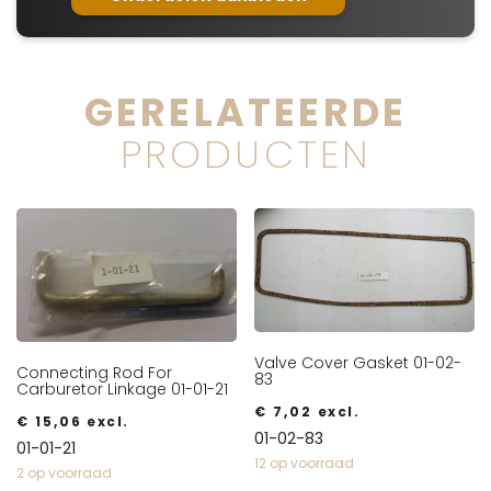
GERELATEERDE
PRODUCTEN
Valve Cover Gasket 01-02-
Connecting Rod For
83
Carburetor Linkage 01-01-21
€
7,02
excl.
€
15,06
excl.
01-02-83
01-01-21
12 op voorraad
2 op voorraad