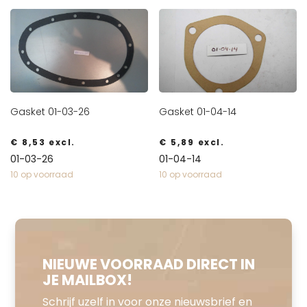
Gasket 01-03-26
Gasket 01-04-14
€
8,53
excl.
€
5,89
excl.
01-03-26
01-04-14
10 op voorraad
10 op voorraad
NIEUWE VOORRAAD DIRECT IN
JE MAILBOX!
Schrijf uzelf in voor onze nieuwsbrief en