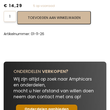
€
14,29
5 op voorraad
Coil
TOEVOEGEN AAN WINKELWAGEN
Wire
01-
11-
26
Artikelnummer:
01-11-26
aantal
ONDERDELEN
VERKOPEN?
Wij zijn altijd op zoek naar Amphicars
en onderdelen,
mocht u hier afstand van willen doen
neem dan contact met ons op!
Onderdelen aanbieden