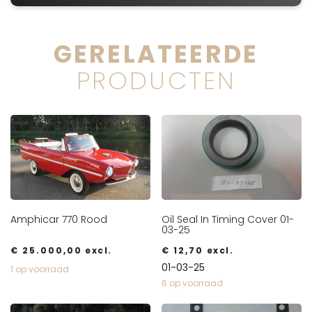
GERELATEERDE
PRODUCTEN
Amphicar 770 Rood
Oil Seal In Timing Cover 01-
03-25
€
25.000,00
excl.
€
12,70
excl.
01-03-25
1 op voorraad
6 op voorraad