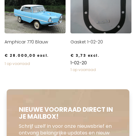
Amphicar 770 Blauw
Gasket 1-02-20
€
28.000,00
excl.
€
3,73
excl.
1-02-20
1 op voorraad
1 op voorraad
NIEUWE VOORRAAD DIRECT IN
JE MAILBOX!
Schrijf uzelf in voor onze nieuwsbrief en
ontvang belangrijke updates en nieuw