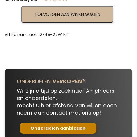
Convertible
TOEVOEGEN AAN WINKELWAGEN
Top
Kit,
White
12-
Artikelnummer:
12-45-27W KIT
45-
27W
KIT
aantal
ONDERDELEN
VERKOPEN?
Wij zijn altijd op zoek naar Amphicars
en onderdelen,
mocht u hier afstand van willen doen
neem dan contact met ons op!
Onderdelen aanbieden