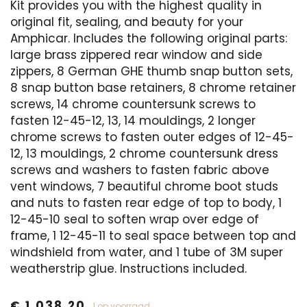
Kit provides you with the highest quality in
original fit, sealing, and beauty for your
Amphicar. Includes the following original parts:
large brass zippered rear window and side
zippers, 8 German GHE thumb snap button sets,
8 snap button base retainers, 8 chrome retainer
screws, 14 chrome countersunk screws to
fasten 12-45-12, 13, 14 mouldings, 2 longer
chrome screws to fasten outer edges of 12-45-
12, 13 mouldings, 2 chrome countersunk dress
screws and washers to fasten fabric above
vent windows, 7 beautiful chrome boot studs
and nuts to fasten rear edge of top to body, 1
12-45-10 seal to soften wrap over edge of
frame, 1 12-45-11 to seal space between top and
windshield from water, and 1 tube of 3M super
weatherstrip glue. Instructions included.
€
1.038,20
1 op voorraad