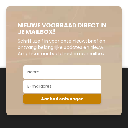
NIEUWE VOORRAAD DIRECT IN
JE MAILBOX!
Schrijf uzelf in voor onze nieuwsbrief en
ontvang belangrijke updates en nieuw
Amphicar aanbod direct in uw mailbox.