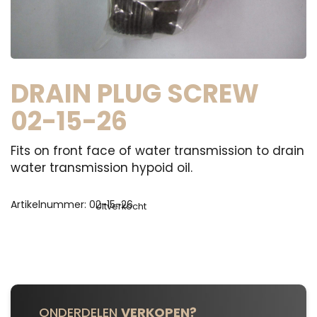
DRAIN PLUG SCREW
02-15-26
Fits on front face of water transmission to drain
water transmission hypoid oil.
Artikelnummer:
02-15-26
Uitverkocht
ONDERDELEN
VERKOPEN?