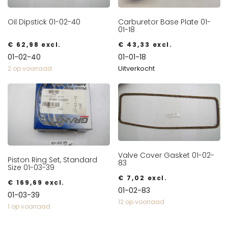
Oil Dipstick 01-02-40
Carburetor Base Plate 01-
01-18
€
62,98
excl.
€
43,33
excl.
01-02-40
01-01-18
Uitverkocht
2 op voorraad
Valve Cover Gasket 01-02-
Piston Ring Set, Standard
83
Size 01-03-39
€
7,02
excl.
€
169,69
excl.
01-02-83
01-03-39
12 op voorraad
1 op voorraad