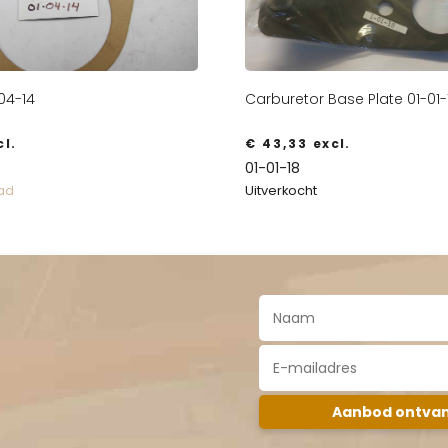
04-14
Carburetor Base Plate 01-01-
l.
€
43,33
excl.
01-01-18
Uitverkocht
aad