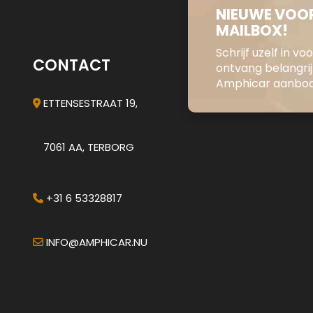
NIEUWE VOOR
MAILBOX!
Schrijf uzelf in v
CONTACT
ontvang belangri
Amphicar aanbod 
ETTENSESTRAAT 19,
7061 AA, TERBORG
+31 6 53328817
INFO@AMPHICAR.NU