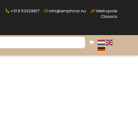
+31 6 53328817
info@amphicar.nu
Metropole
Classics