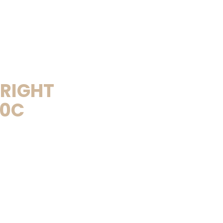
 RIGHT
10C