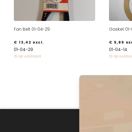
Fan Belt 01-04-29
Gasket 01-
€
13,42
excl.
€
5,89
exc
01-04-29
01-04-14
15 op voorraad
10 op voorr