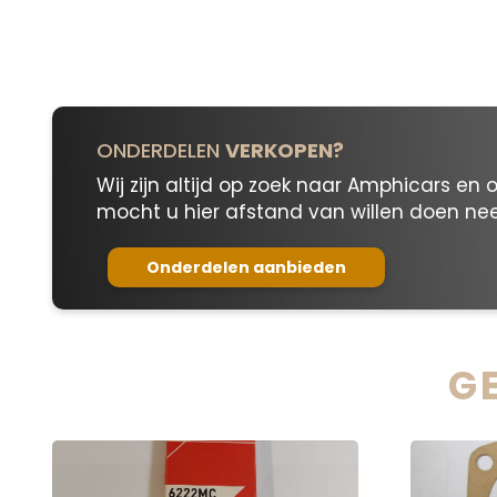
34a-
10c
aantal
ONDERDELEN
VERKOPEN?
Wij zijn altijd op zoek naar Amphicars en 
mocht u hier afstand van willen doen n
Onderdelen aanbieden
G