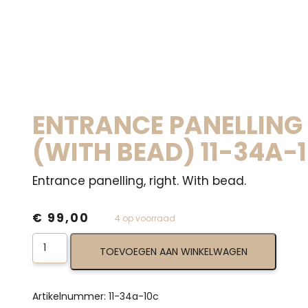
ENTRANCE PANELLING
(WITH BEAD) 11-34A-
Entrance panelling, right. With bead.
€
99,00
4 op voorraad
Entrance
TOEVOEGEN AAN WINKELWAGEN
Panelling
Right
(with
bead)
Artikelnummer:
11-34a-10c
11-