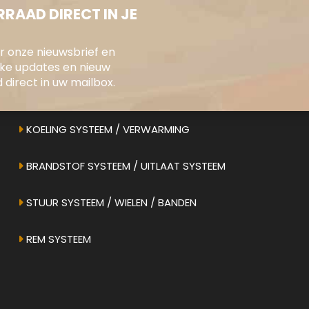
RAAD DIRECT IN JE
oor onze nieuwsbrief en
ONS AANBOD
jke updates en nieuw
direct in uw mailbox.
ELEKTRONICA / INSTRUMENTEN
KOELING SYSTEEM / VERWARMING
BRANDSTOF SYSTEEM / UITLAAT SYSTEEM
STUUR SYSTEEM / WIELEN / BANDEN
REM SYSTEEM