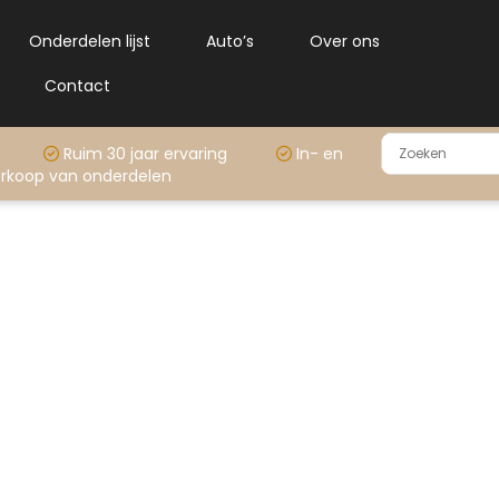
Onderdelen lijst
Auto’s
Over ons
Contact
rraad
Ruim 30 jaar ervaring
In- en
rkoop van onderdelen