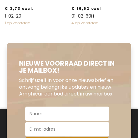
€
3,73
excl.
€
16,62
excl.
1-02-20
01-02-60H
1 op voorraad
4 op voorraad
NIEUWE VOORRAAD DIRECT IN
JE MAILBOX!
Schrijf uzelf in voor onze nieuwsbrief en
ontvang belangrijke updates en nieuw
Amphicar aanbod direct in uw mailbox.