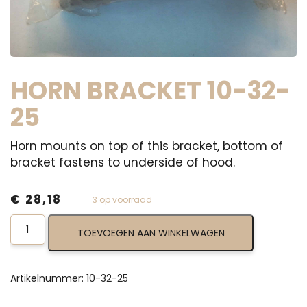
HORN BRACKET 10-32-
25
Horn mounts on top of this bracket, bottom of
bracket fastens to underside of hood.
€
28,18
3 op voorraad
Horn
TOEVOEGEN AAN WINKELWAGEN
Bracket
10-
32-
25
Artikelnummer:
10-32-25
aantal