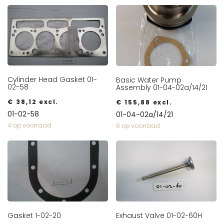
Cylinder Head Gasket 01-
Basic Water Pump
02-58
Assembly 01-04-02a/14/21
€
38,12
excl.
€
155,88
excl.
01-02-58
01-04-02a/14/21
4 op voorraad
6 op voorraad
Gasket 1-02-20
Exhaust Valve 01-02-60H