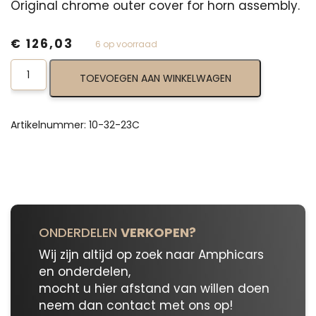
Original chrome outer cover for horn assembly.
€
126,03
6 op voorraad
Horn
TOEVOEGEN AAN WINKELWAGEN
Chrome
Cover
10-
32-
Artikelnummer:
10-32-23C
23C
aantal
ONDERDELEN
VERKOPEN?
Wij zijn altijd op zoek naar Amphicars
en onderdelen,
mocht u hier afstand van willen doen
neem dan contact met ons op!