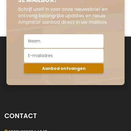
Schrijf uzelf in voor onze nieuwsbrief en
ontvang belangrijke updates en nieuw
Amphicar aanbod direct in uw mailbox.
CONTACT