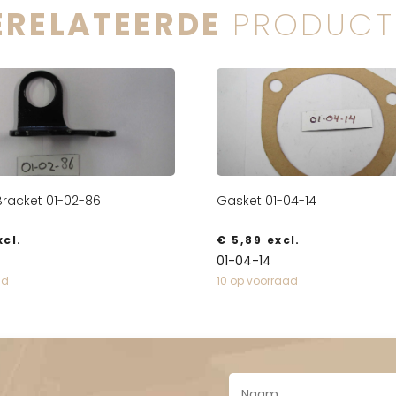
ERELATEERDE
PRODUCT
 Bracket 01-02-86
Gasket 01-04-14
cl.
€
5,89
excl.
01-04-14
ad
10 op voorraad