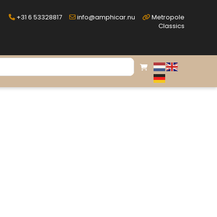
+31 6 53328817
info@amphicar.nu
Metropole
Classics