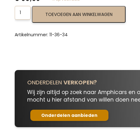
Inside
TOEVOEGEN AAN WINKELWAGEN
Door
Handle
11-
36-
Artikelnummer:
11-36-34
34
aantal
ONDERDELEN
VERKOPEN?
Wij zijn altijd op zoek naar Amphicars en 
mocht u hier afstand van willen doen n
Onderdelen aanbieden