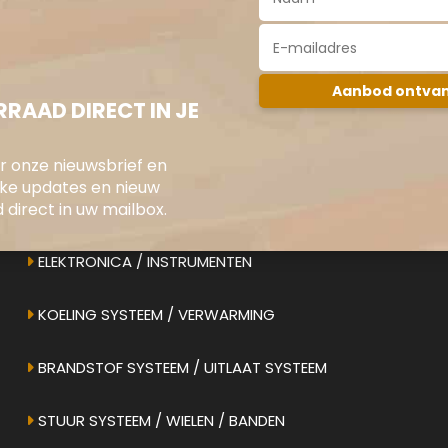
RAAD DIRECT IN JE
oor onze nieuwsbrief en
jke updates en nieuw
direct in uw mailbox.
ONS AANBOD
ELEKTRONICA / INSTRUMENTEN
KOELING SYSTEEM / VERWARMING
BRANDSTOF SYSTEEM / UITLAAT SYSTEEM
STUUR SYSTEEM / WIELEN / BANDEN