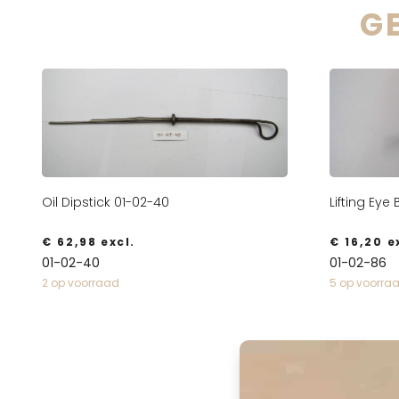
G
Oil Dipstick 01-02-40
Lifting Eye
€
62,98
excl.
€
16,20
ex
01-02-40
01-02-86
2 op voorraad
5 op voorra