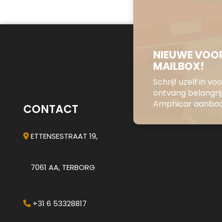
NIEUWE VOOR
MAILBOX!
Schrijf uzelf in v
ontvang belangri
Amphicar aanbod 
CONTACT
ETTENSESTRAAT 19,
7061 AA, TERBORG
+31 6 53328817