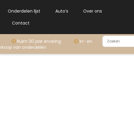
Onderdelen lijst
Auto’s
Over ons
Contact
rraad
Ruim 30 jaar ervaring
In- en
rkoop van onderdelen