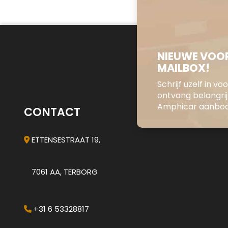
NIEUWE VOOR
MAILBOX!
Schrijf uzelf in v
ontvang belangri
Amphicar aanbod 
CONTACT
ETTENSESTRAAT 19,
7061 AA, TERBORG
+31 6 53328817