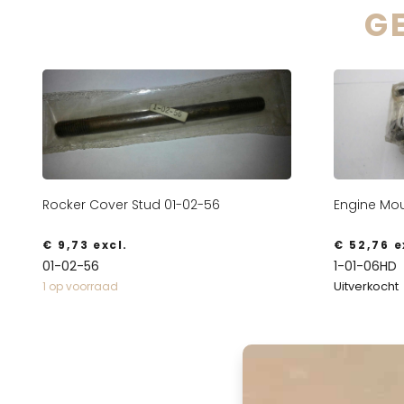
G
Rocker Cover Stud 01-02-56
Engine Mou
€
9,73
excl.
€
52,76
e
01-02-56
1-01-06HD
Uitverkocht
1 op voorraad