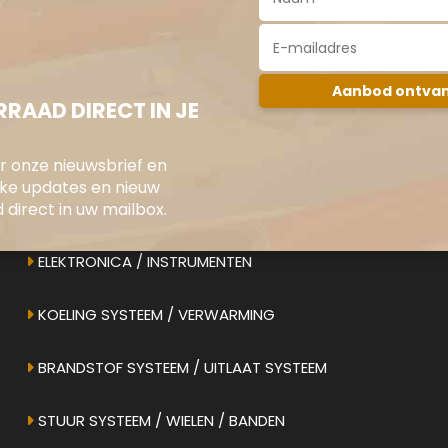
RAAD DIRECT IN JE
oor onze nieuwsbrief en
jke updates en nieuw
direct in uw mailbox.
ONS AANBOD
ELEKTRONICA / INSTRUMENTEN
KOELING SYSTEEM / VERWARMING
BRANDSTOF SYSTEEM / UITLAAT SYSTEEM
STUUR SYSTEEM / WIELEN / BANDEN