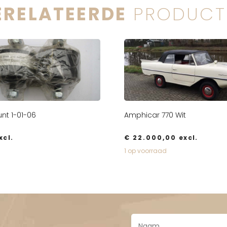
ERELATEERDE
PRODUCT
nt 1-01-06
Amphicar 770 Wit
xcl.
€
22.000,00
excl.
1 op voorraad