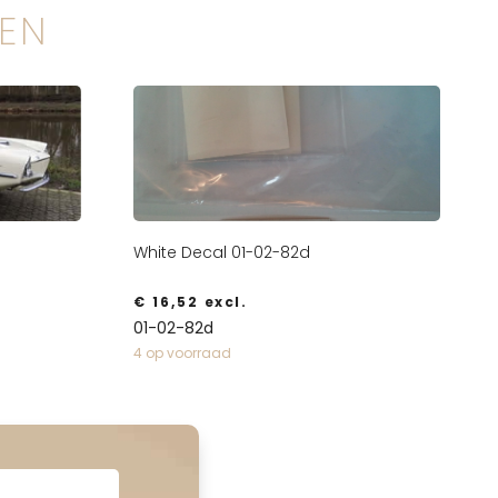
EN
White Decal 01-02-82d
€
16,52
excl.
01-02-82d
4 op voorraad