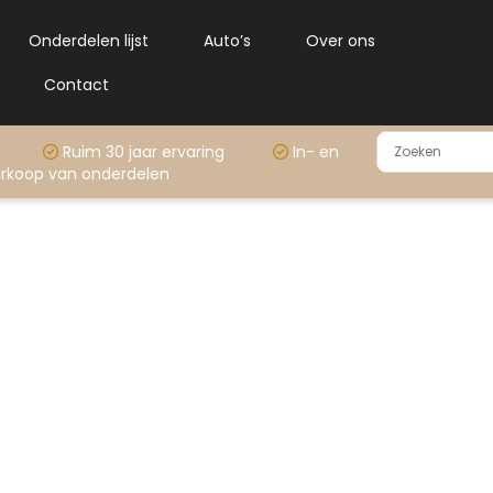
Onderdelen lijst
Auto’s
Over ons
Contact
rraad
Ruim 30 jaar ervaring
In- en
rkoop van onderdelen