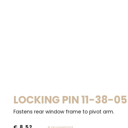
LOCKING PIN 11-38-05
Fastens rear window frame to pivot arm.
€
8,52
4 op voorraad