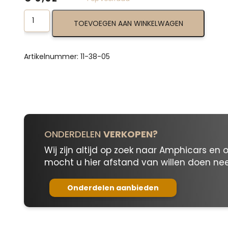
Locking
TOEVOEGEN AAN WINKELWAGEN
Pin
11-
38-
05
Artikelnummer:
11-38-05
aantal
ONDERDELEN
VERKOPEN?
Wij zijn altijd op zoek naar Amphicars en 
mocht u hier afstand van willen doen n
Onderdelen aanbieden