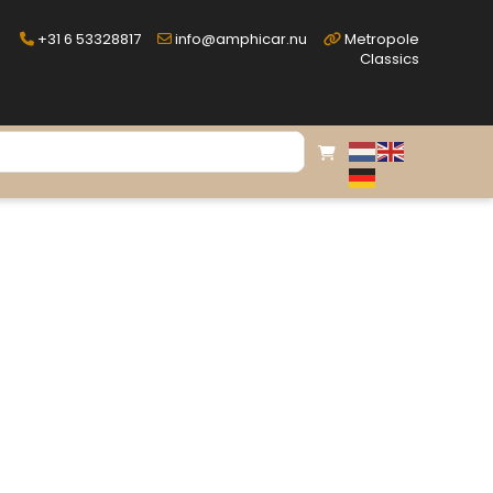
+31 6 53328817
info@amphicar.nu
Metropole
Classics