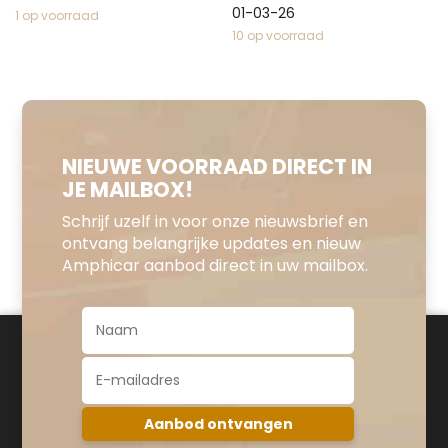
01-03-26
1 op voorraad
10 op voorraad
NIEUWE VOORRAAD DIRECT IN
JE MAILBOX!
Schrijf uzelf in voor onze nieuwsbrief en
ontvang belangrijke updates en nieuw
Amphicar aanbod direct in uw mailbox.