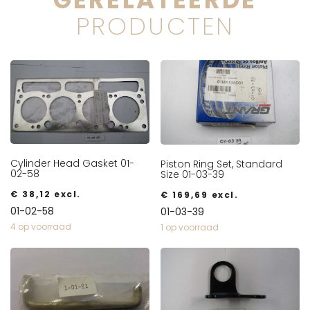
PRODUCTEN
Cylinder Head Gasket 01-
Piston Ring Set, Standard
02-58
Size 01-03-39
€
38,12
excl.
€
169,69
excl.
01-02-58
01-03-39
4 op voorraad
1 op voorraad