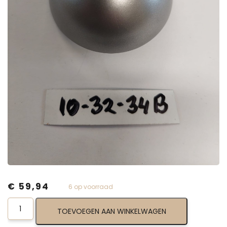
€
59,94
6 op voorraad
Pole
TOEVOEGEN AAN WINKELWAGEN
Light
Lens