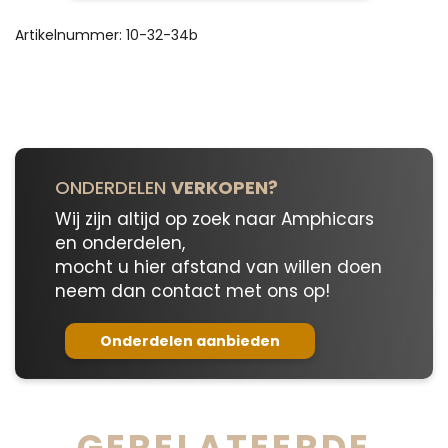
Base
10-
Artikelnummer:
10-32-34b
32-
34b
aantal
ONDERDELEN
VERKOPEN?
Wij zijn altijd op zoek naar Amphicars
en onderdelen,
mocht u hier afstand van willen doen
neem dan contact met ons op!
Onderdelen aanbieden
GERELATEERDE