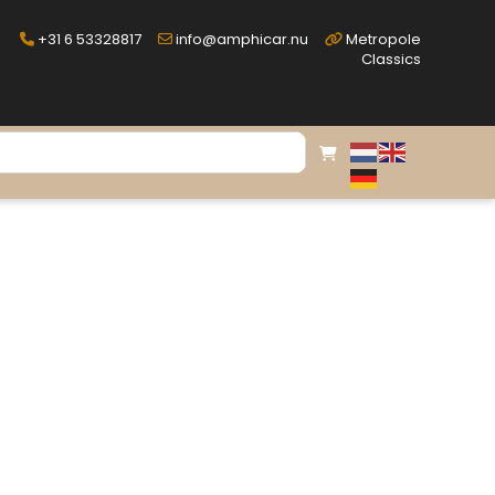
+31 6 53328817
info@amphicar.nu
Metropole
Classics