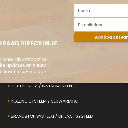
RAAD DIRECT IN JE
oor onze nieuwsbrief en
jke updates en nieuw
direct in uw mailbox.
ONS AANBOD
ELEKTRONICA / INSTRUMENTEN
KOELING SYSTEEM / VERWARMING
BRANDSTOF SYSTEEM / UITLAAT SYSTEEM