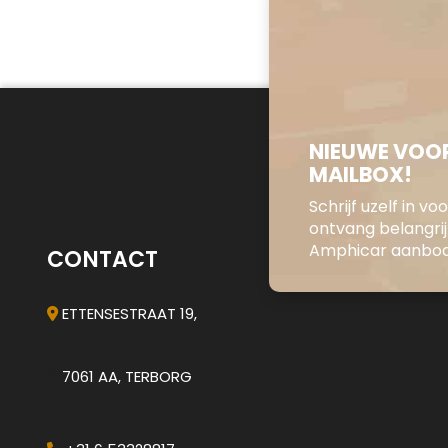
NIEUWE VOOR
MAILBOX!
Schrijf uzelf in v
ontvang belangri
Amphicar aanbod 
CONTACT
ETTENSESTRAAT 19,
7061 AA, TERBORG