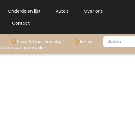
Onderdelen lijst
Auto’s
Over ons
Contact
rraad
Ruim 30 jaar ervaring
In- en
rkoop van onderdelen