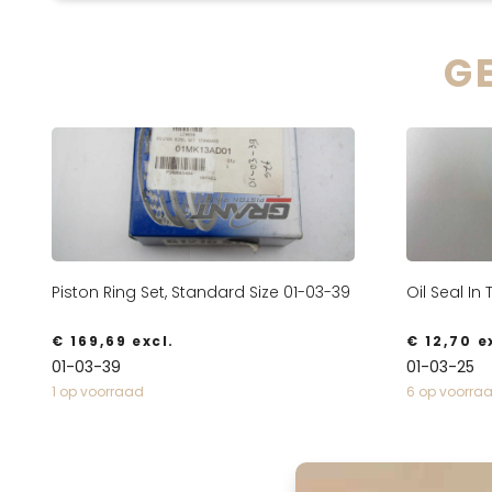
G
Piston Ring Set, Standard Size 01-03-39
Oil Seal In
€
169,69
excl.
€
12,70
ex
01-03-39
01-03-25
1 op voorraad
6 op voorra