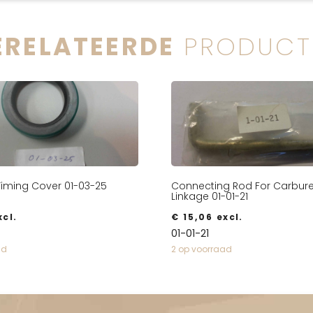
ERELATEERDE
PRODUCT
 Timing Cover 01-03-25
Connecting Rod For Carbure
Linkage 01-01-21
cl.
€
15,06
excl.
01-01-21
ad
2 op voorraad