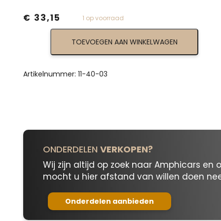
€
33,15
1 op voorraad
Rear
TOEVOEGEN AAN WINKELWAGEN
Engine
Cover
Support
Lever
Artikelnummer:
11-40-03
11-
40-
03
aantal
ONDERDELEN
VERKOPEN?
Wij zijn altijd op zoek naar Amphicars en 
mocht u hier afstand van willen doen n
Onderdelen aanbieden