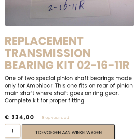
REPLACEMENT
TRANSMISSION
BEARING KIT 02-16-11R
One of two special pinion shaft bearings made
only for Amphicar. This one fits on rear of pinion
main shaft where shaft goes on ring gear.
Complete kit for proper fitting.
€
234,00
8 op voorraad
Replacement
TOEVOEGEN AAN WINKELWAGEN
Transmission