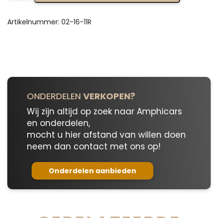
Bearing
Kit
02-
Artikelnummer:
02-16-11R
16-
11R
aantal
ONDERDELEN
VERKOPEN?
Wij zijn altijd op zoek naar Amphicars
en onderdelen,
mocht u hier afstand van willen doen
neem dan contact met ons op!
Onderdelen aanbieden