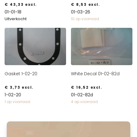
€
43,33
excl.
€
8,53
excl.
01-01-18
01-03-26
Uitverkocht
10 op voorraad
Gasket 1-02-20
White Decal 01-02-82d
€
3,73
excl.
€
16,52
excl.
1-02-20
01-02-82d
1 op voorraad
4 op voorraad