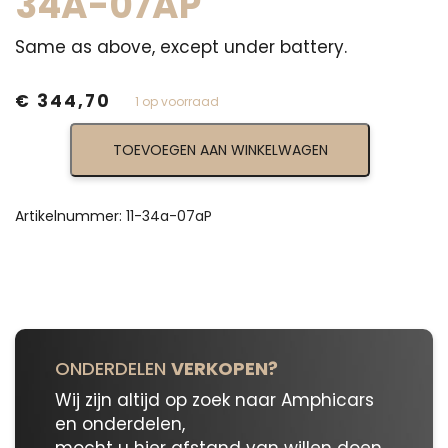
34A-07AP
Same as above, except under battery.
€
344,70
1 op voorraad
Right
TOEVOEGEN AAN WINKELWAGEN
Rear
Floor
Under
Battery
Artikelnummer:
11-34a-07aP
11-
34a-
07aP
aantal
ONDERDELEN
VERKOPEN?
Wij zijn altijd op zoek naar Amphicars
en onderdelen,