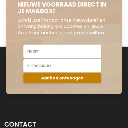
NIEUWE VOORRAAD DIRECT IN
JE MAILBOX!
Schrijf uzelf in voor onze nieuwsbrief en
ontvang belangrijke updates en nieuw
Amphicar aanbod direct in uw mailbox.
CONTACT