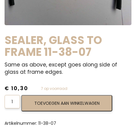
SEALER, GLASS TO
FRAME 11-38-07
Same as above, except goes along side of
glass at frame edges.
€
10,30
7 op voorraad
Sealer,
TOEVOEGEN AAN WINKELWAGEN
Glass
To
Frame
11-
Artikelnummer:
11-38-07
38-
07