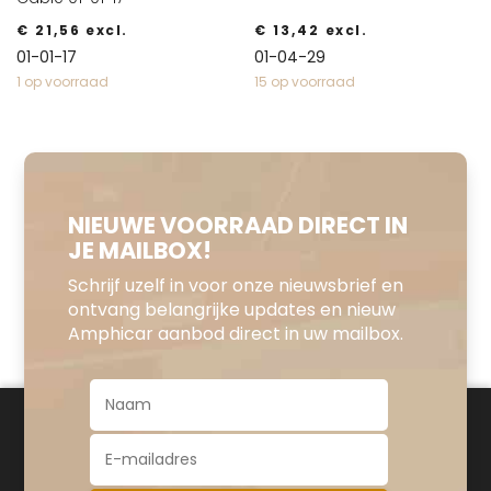
€
21,56
excl.
€
13,42
excl.
01-01-17
01-04-29
1 op voorraad
15 op voorraad
NIEUWE VOORRAAD DIRECT IN
JE MAILBOX!
Schrijf uzelf in voor onze nieuwsbrief en
ontvang belangrijke updates en nieuw
Amphicar aanbod direct in uw mailbox.