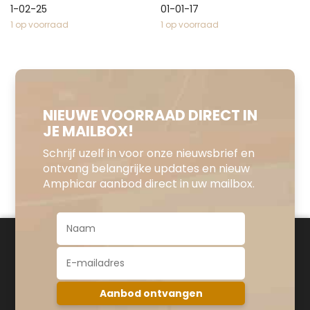
1-02-25
01-01-17
1 op voorraad
1 op voorraad
NIEUWE VOORRAAD DIRECT IN
JE MAILBOX!
Schrijf uzelf in voor onze nieuwsbrief en
ontvang belangrijke updates en nieuw
Amphicar aanbod direct in uw mailbox.