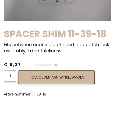
SPACER SHIM 11-39-18
Fits between underside of hood and catch lock
assembly, 1 mm thickness.
€
6,37
10 op voorraad
Spacer
TOEVOEGEN AAN WINKELWAGEN
Shim
11-
39-
18
Artikelnummer:
11-39-18
aantal